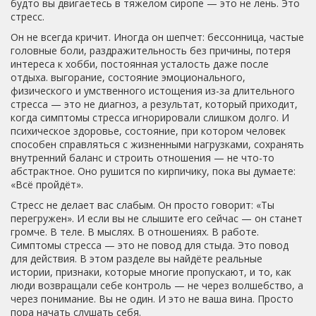
будто вы двигаетесь в тяжелом сиропе — это не лень. Это
стресс.
Он не всегда кричит. Иногда он шепчет: бессонница, частые
головные боли, раздражительность без причины, потеря
интереса к хобби, постоянная усталость даже после
отдыха.
выгорание
,
состояние эмоционального,
физического и умственного истощения из-за длительного
стресса
— это не диагноз, а результат, который приходит,
когда симптомы стресса игнорировали слишком долго. И
психическое здоровье
,
состояние, при котором человек
способен справляться с жизненными нагрузками, сохранять
внутренний баланс и строить отношения
— не что-то
абстрактное. Оно рушится по кирпичику, пока вы думаете:
«Всё пройдёт».
Стресс не делает вас слабым. Он просто говорит: «Ты
перегружен». И если вы не слышите его сейчас — он станет
громче. В теле. В мыслях. В отношениях. В работе.
Симптомы стресса — это не повод для стыда. Это повод
для действия. В этом разделе вы найдёте реальные
истории, признаки, которые многие пропускают, и то, как
люди возвращали себе контроль — не через волшебство, а
через понимание. Вы не один. И это не ваша вина. Просто
пора начать слушать себя.