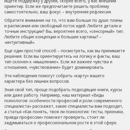
ищете поддержку у друзей, скорее всего, у вас внешний
ориентир. Если же предпочитаете решить проблему
самостоятельно, ваш фокус – внутренняя рефлексия.
Обратите внимание на то, что вам больше по душе: планы
и расписания или свободный поток идей. Любите детали и
точные инструкции? Вы, вероятнее всего, «сенсорный» тип.
Любите общие концепции и большие картины? –
«интуитивный».
Еще один простой способ – посмотреть, как вы принимаете
решения. Если вы ориентируетесь на логику и факты, ваш
тип склонен к «мышлению». Если же важнее чувства и
отношения, «чувствование» будет доминировать.
Эти наблюдения помогут собрать «карту» вашего
характера без лишних вопросов.
Зная свой тип, проще подобрать подходящие книги, курсы
или даже работу. Например, наш материал «Виды
психологов: особенности профессий и роли современного
специалиста» расскажет, какие специалисты вам подходят,
а статья «Как понять, твоя ли психология: тесты, признаки,
правда профессии» поможет проверить, стоит ли
задумываться о профессиональном росте в этой сфере.