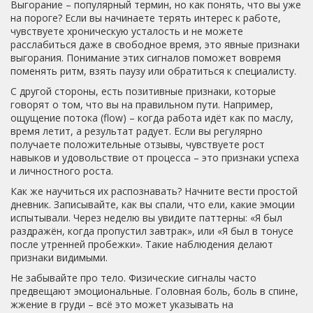
Выгорание – популярный термин, но как понять, что вы уже
на пороге? Если вы начинаете терять интерес к работе,
чувствуете хроническую усталость и не можете
расслабиться даже в свободное время, это явные признаки
выгорания. Понимание этих сигналов поможет вовремя
поменять ритм, взять паузу или обратиться к специалисту.
С другой стороны, есть позитивные признаки, которые
говорят о том, что вы на правильном пути. Например,
ощущение потока (flow) – когда работа идёт как по маслу,
время летит, а результат радует. Если вы регулярно
получаете положительные отзывы, чувствуете рост
навыков и удовольствие от процесса – это признаки успеха
и личностного роста.
Как же научиться их распознавать? Начните вести простой
дневник. Записывайте, как вы спали, что ели, какие эмоции
испытывали. Через неделю вы увидите паттерны: «Я был
раздражён, когда пропустил завтрак», или «Я был в тонусе
после утренней пробежки». Такие наблюдения делают
признаки видимыми.
Не забывайте про тело. Физические сигналы часто
предвещают эмоциональные. Головная боль, боль в спине,
жжение в груди – всё это может указывать на