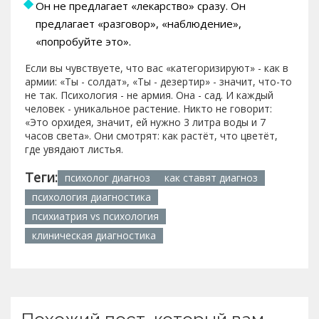
Он не предлагает «лекарство» сразу. Он
предлагает «разговор», «наблюдение»,
«попробуйте это».
Если вы чувствуете, что вас «категоризируют» - как в
армии: «Ты - солдат», «Ты - дезертир» - значит, что-то
не так. Психология - не армия. Она - сад. И каждый
человек - уникальное растение. Никто не говорит:
«Это орхидея, значит, ей нужно 3 литра воды и 7
часов света». Они смотрят: как растёт, что цветёт,
где увядают листья.
Теги:
психолог диагноз
как ставят диагноз
психология диагностика
психиатрия vs психология
клиническая диагностика
Похожий пост, который вам