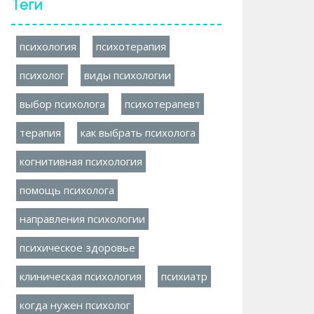
Теги
психология
психотерапия
психолог
виды психологии
выбор психолога
психотерапевт
терапия
как выбрать психолога
когнитивная психология
помощь психолога
направления психологии
психическое здоровье
клиническая психология
психиатр
когда нужен психолог