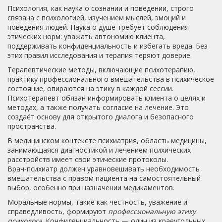
Психология, как наука о сознании и поведении, строго
связана с
психологией
,
изучением мыслей, эмоций и
поведения людей
.
Наука о душе
требует соблюдения
этических норм: уважать автономию клиента,
поддерживать конфиденциальность и избегать вреда. Без
этих правил исследования и терапия теряют доверие.
Терапевтические методы, включающие
психотерапию
,
практику профессионального вмешательства в психическое
состояние
, опираются на этику в каждой сессии.
Психотерапевт обязан информировать клиента о целях и
методах, а также получать согласие на лечение. Это
создаёт основу для открытого диалога и безопасного
пространства.
В медицинском контексте
психиатрия
,
область медицины,
занимающаяся диагностикой и лечением психических
расстройств
имеет свои этические протоколы.
Врач‑психиатр должен уравновешивать необходимость
вмешательства с правом пациента на самостоятельный
выбор, особенно при назначении медикаментов.
Моральные нормы, такие как честность, уважение и
справедливость, формируют
профессиональную этику
психолога
. Конфиденциальность — один из краеугольных