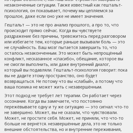
незаконченные ситуации
. Также известный как
гештальт-
психология
, он показывает, почему мы цепляемся за
прошлое, даже если оно уже не имеет значения.
Гештальт — это не про анализ прошлого, а про то, что
происходит прямо сейчас. Когда вы чувствуете
раздражение без причины, тревожитесь перед разговором
или избегаете тем, которые раньше вызывали боль — это
не случайность. Ваш мозг пытается завершить то, что
осталось незаконченным. Это может быть непрощённый
конфликт, несказанное «спасибо», обещание, которое вы
не смогли выполнить, или даже внутренний диалог,
который вы подавляли. Гештальт-психология говорит: пока
вы не дадите этому пространство, оно будет
возвращаться. Не потому что вы «слабый», а потому что
ваша психика не может жить с незавершённым.
Этот подход не требует лет терапии. Он работает через
осознание. Когда вы замечаете, что постоянно
пережёвываете одну и ту же ситуацию — это сигнал: что-то
не завершено. Может, вы не сказали, что чувствовали.
Может, не простите себя. Может, не приняли, что что-то
больше не вернётся.
незавершённые дела
,
это не только
внешние обстоятельства, но и внутренние переживания,