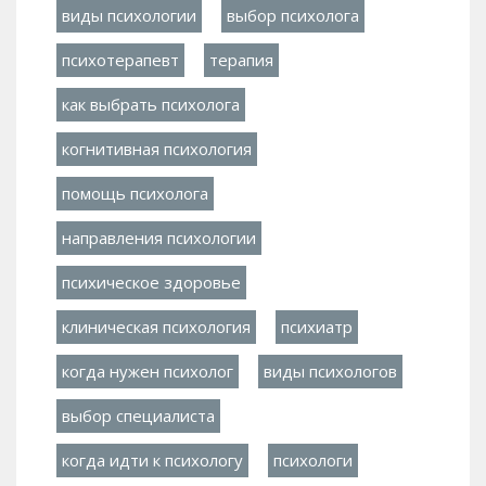
виды психологии
выбор психолога
психотерапевт
терапия
как выбрать психолога
когнитивная психология
помощь психолога
направления психологии
психическое здоровье
клиническая психология
психиатр
когда нужен психолог
виды психологов
выбор специалиста
когда идти к психологу
психологи