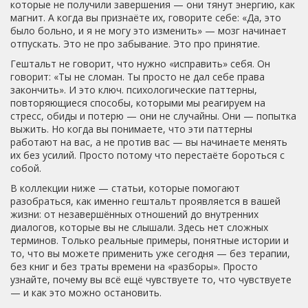
которые не получили завершения
— они тянут энергию, как
магнит. А когда вы признаёте их, говорите себе: «Да, это
было больно, и я не могу это изменить» — мозг начинает
отпускать. Это не про забывание. Это про принятие.
Гештальт не говорит, что нужно «исправить» себя. Он
говорит: «Ты не сломан. Ты просто не дал себе права
закончить». И это ключ.
психологические паттерны
,
повторяющиеся способы, которыми мы реагируем на
стресс, обиды и потерю
— они не случайны. Они — попытка
выжить. Но когда вы понимаете, что эти паттерны
работают на вас, а не против вас — вы начинаете менять
их без усилий. Просто потому что перестаёте бороться с
собой.
В коллекции ниже — статьи, которые помогают
разобраться, как именно гештальт проявляется в вашей
жизни: от незавершённых отношений до внутренних
диалогов, которые вы не слышали. Здесь нет сложных
терминов. Только реальные примеры, понятные истории и
то, что вы можете применить уже сегодня — без терапии,
без книг и без траты времени на «разборы». Просто
узнайте, почему вы всё ещё чувствуете то, что чувствуете
— и как это можно остановить.