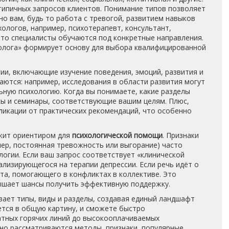
типичных запросов клиентов. Понимание типов позволяет
о вам, будь то работа с тревогой, развитием навыков
хологов
,
например, психотерапевт, консультант,
то специалисты обучаются под конкретные направления.
ихолога» формирует основу для выбора квалифицированной
гии
,
включающие изучение поведения, эмоций, развития и
каются: например, исследования в области развития могут
льную психологию. Когда вы понимаете, какие разделы
рсы и семинары, соответствующие вашим целям. Плюс,
ликации от практических рекомендаций, что особенно
ужит ориентиром для
психологической помощи
. Признаки
ер, постоянная тревожность или выгорание) часто
огии. Если ваш запрос соответствует «клинической
ализирующегося на терапии депрессии. Если речь идёт о
та, помогающего в конфликтах в коллективе. Это
вышает шансы получить эффективную поддержку.
ывает типы, виды и разделы, создавая единый ландшафт
ется в общую картину, и сможете быстро
атных горячих линий до высокооплачиваемых
бно рассматриваются методы, признаки, популярные