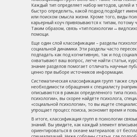
Каждый тип определяет набор методов, целей и 
быстро определить, какой подход подойдет именн
или поиском смысла жизни. Кроме того,
виды пси
карьерный коуч
привязываются к типам, потому ч
Таким образом, связь «тип психологии ↔ вид пс
помощи.
Еще один слой классификации –
разделы психоло
социальной динамики
. Эти разделы часто пересе
подпадать как под когнитивную, так и под социа
охватывают ваш вопрос, легче найти статьи, ку
знание разделов помогает отличать научные пуб
ценно при выборе источников информации.
Систематическая классификация групп также сл
необходимости обращения к специалисту (наприм
описываются в рамках определённого типа психол
психологии», вы скорее найдёте психолога, специ
«социальной психологии», то вы ищете специалис
упрощает процесс поиска, экономит время и по
В итоге, классификация групп в психологии связ
знаний. Вы увидите, как каждый элемент вписыва
ориентироваться в океане материалов: от беспл
специализаций. Ниже собраны статьи, где подро