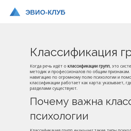
Классификация гр
Когда речь идёт о
классификации групп
,
это сист
методик и профессионалов по общим признакам
навигацию по огромному полю психологии и пом
классификации работает как карта: указывает, г
разделами существуют.
Почему важна клас
психологии
Классификация групп
включает
такие
типы психо