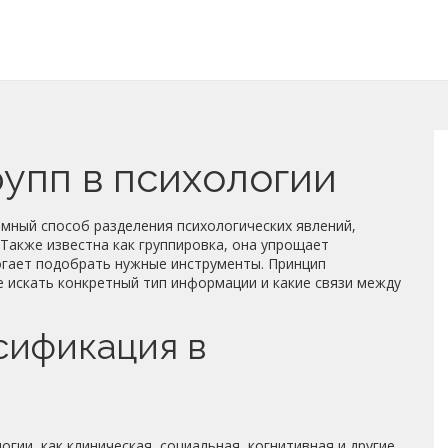
упп в психологии
емный способ разделения психологических явлений,
. Также известна как
группировка
, она упрощает
огает подобрать нужные инструменты. Принцип
де искать конкретный тип информации и какие связи между
сификация в
логии
,
как клиническая, социальная, когнитивная и другие
.