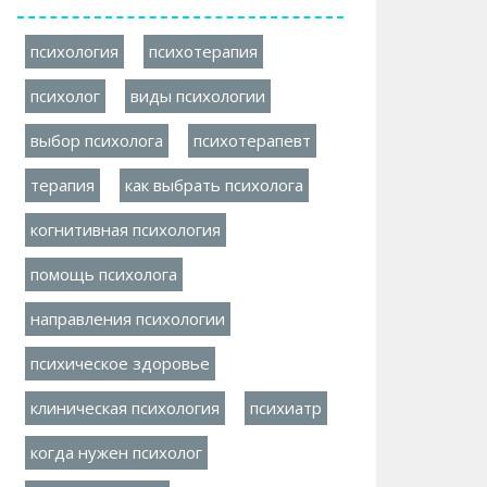
психология
психотерапия
психолог
виды психологии
выбор психолога
психотерапевт
терапия
как выбрать психолога
когнитивная психология
помощь психолога
направления психологии
психическое здоровье
клиническая психология
психиатр
когда нужен психолог