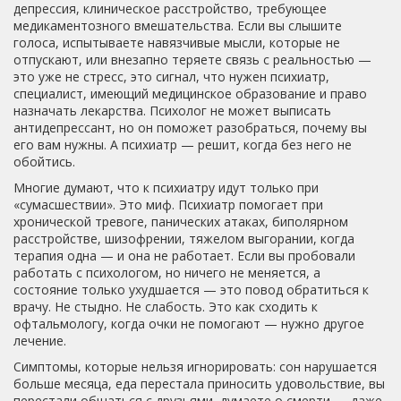
депрессия
,
клиническое расстройство, требующее
медикаментозного вмешательства
. Если вы слышите
голоса, испытываете навязчивые мысли, которые не
отпускают, или внезапно теряете связь с реальностью —
это уже не стресс, это сигнал, что нужен
психиатр
,
специалист, имеющий медицинское образование и право
назначать лекарства
. Психолог не может выписать
антидепрессант, но он поможет разобраться, почему вы
его вам нужны. А психиатр — решит, когда без него не
обойтись.
Многие думают, что к психиатру идут только при
«сумасшествии». Это миф. Психиатр помогает при
хронической тревоге, панических атаках, биполярном
расстройстве, шизофрении, тяжелом выгорании, когда
терапия одна — и она не работает. Если вы пробовали
работать с психологом, но ничего не меняется, а
состояние только ухудшается — это повод обратиться к
врачу. Не стыдно. Не слабость. Это как сходить к
офтальмологу, когда очки не помогают — нужно другое
лечение.
Симптомы, которые нельзя игнорировать: сон нарушается
больше месяца, еда перестала приносить удовольствие, вы
перестали общаться с друзьями, думаете о смерти — даже