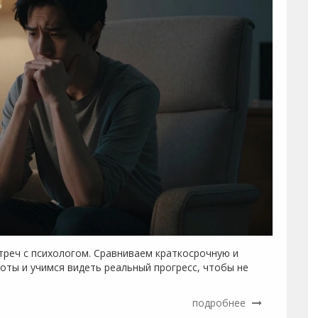
треч с психологом. Сравниваем краткосрочную и
оты и учимся видеть реальный прогресс, чтобы не
подробнее