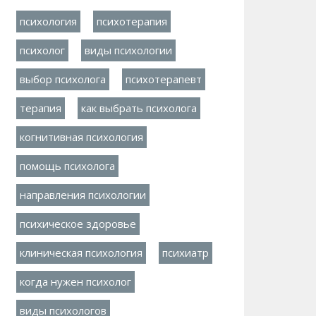
психология
психотерапия
психолог
виды психологии
выбор психолога
психотерапевт
терапия
как выбрать психолога
когнитивная психология
помощь психолога
направления психологии
психическое здоровье
клиническая психология
психиатр
когда нужен психолог
виды психологов