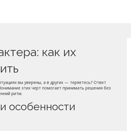
ктера: как их
вить
итуациях вы уверены, а в других — теряетесь? Ответ
 Понимание этих черт помогает принимать решения без
енний ритм.
ои особенности