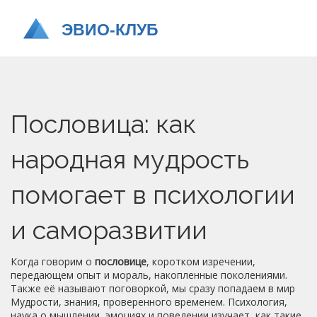
Пословица: как
народная мудрость
помогает в психологии
и саморазвитии
Когда говорим о
пословице
,
коротком изречении,
передающем опыт и мораль, накопленные поколениями
.
Также её называют
поговоркой
, мы сразу попадаем в мир
Мудрости
,
знания, проверенного временем
.
Психология
,
наука о мышлении, эмоциях и поведении
изучает, как такие