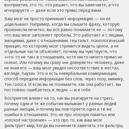
восприятия
, это то, что решает, что вы замечаете, а что
игнорируете — даже если это прямо перед вами.
Ваш мозг не просто принимает информацию — он её
доделывает
. Например, когда вы слышите фразу, которую
произнесли нечетко, вы всё равно понимаете её — потому
что ваш мозг заполняет пробелы. Это работает и с лицами,
эмоциями, даже с отношениями.
гештальт
,
психологический
принцип, по которому мозг стремится видеть целое, а не
отдельные части
объясняет, почему вы чувствуете, что
«что-то не так» в отношениях, хотя никто ничего прямо не
сказал. Или почему вы сразу «не доверяете» человеку, даже
не зная его — ваш мозг увидел несоответствие в жестах,
взгляде, паузах. Это и есть
невербальная коммуникация
,
способ передачи информации без слов, через позу, мимику,
тон голоса
. И если вы не понимаете, как она работает, вы
постоянно ошибаетесь в людях — и в себе.
Восприятие влияет на то, как вы реагируете на стресс,
почему одни и те же события вызывают у разных людей
разные эмоции, и почему вы повторяете одни и те же
ошибки в отношениях. Это не про «плохую память» или
«плохое настроение» — это про то, как ваш мозг
фильтрует мир. Когда вы начинаете замечать эти фильтры,