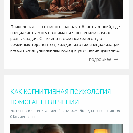
Психология — это многогранная область знаний, где
специалисты могут заниматься решением самых
разных задач. От клинических психологов до
семейных терапевтов, каждая из этих специализаций
вносит свой уникальный вклад в улучшение душевного
здоровья и благополучия людей. В статье
подробнее
рассмотрены основные виды психологов, их
специализации и значимость в обществе. Понимание
разнообразия в этой профессии помогает людям
сделать правильный выбор при поиске помощи.
КАК КОГНИТИВНАЯ ПСИХОЛОГИЯ
ПОМОГАЕТ В ЛЕЧЕНИИ
Екатерина Вершинина
декабря 12, 2024
виды психологии
0 Комментарии