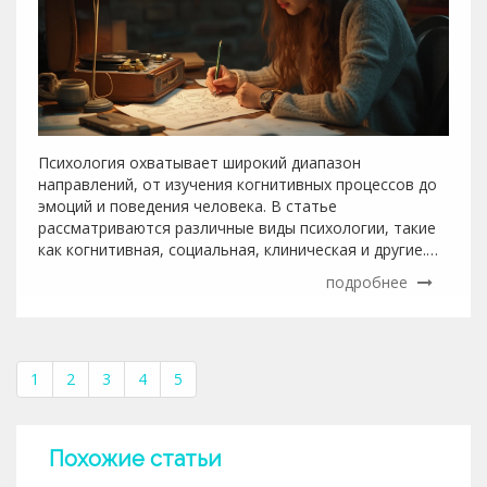
Психология охватывает широкий диапазон
направлений, от изучения когнитивных процессов до
эмоций и поведения человека. В статье
рассматриваются различные виды психологии, такие
как когнитивная, социальная, клиническая и другие.
Освещаются их уникальные особенности и области
подробнее
применения в повседневной жизни и
профессиональной практике. Приводятся полезные
советы для выбора подходящего направления в
изучении психологии. Статья предназначена как для
1
2
3
4
5
студентов, так и для людей, интересующихся
психологией в личных целях.
Похожие статьи