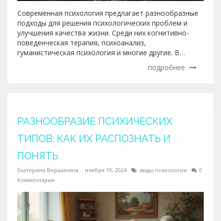
Современная психология предлагает разнообразные
подходы для решения психологических проблем и
улучшения качества жизни. Среди них когнитивно-
поведенческая терапия, психоанализ,
гуманистическая психология и многие другие. В
статье рассматриваются основные методы и их
подробнее
особенности, приводятся советы по выбору подхода,
подходящего именно вам. Узнайте, какие методы
наиболее популярны в России, и как они помогают
людям восстанавливать равновесие в жизни и
находить внутренние ресурсы.
РАЗНООБРАЗИЕ ПСИХИЧЕСКИХ
ТИПОВ: КАК ИХ РАСПОЗНАТЬ И
ПОНЯТЬ
Екатерина Вершинина
ноября 19, 2024
виды психологии
0
Комментарии