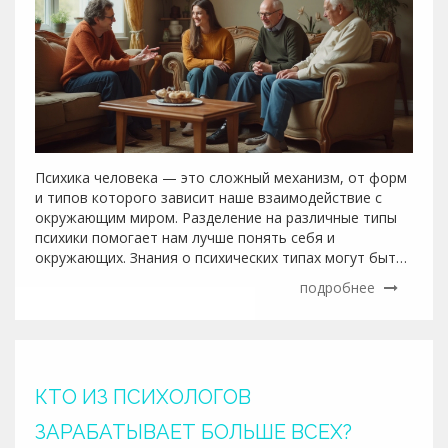
Психика человека — это сложный механизм, от форм
и типов которого зависит наше взаимодействие с
окружающим миром. Разделение на различные типы
психики помогает нам лучше понять себя и
окружающих. Знания о психических типах могут быть
полезны не только профессионалам, но и тем, кто
подробнее
стремится улучшить свои личные и
профессиональные отношения. В этой статье
рассматриваются основные виды психики и их
особенности, а также предлагаются советы по
пониманию и коммуникации с разными типами людей.
КТО ИЗ ПСИХОЛОГОВ
ЗАРАБАТЫВАЕТ БОЛЬШЕ ВСЕХ?