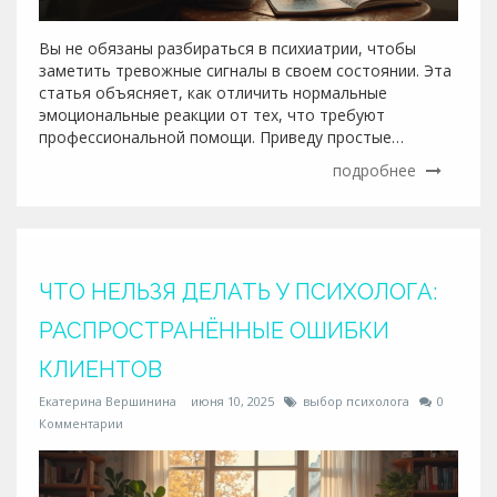
Вы не обязаны разбираться в психиатрии, чтобы
заметить тревожные сигналы в своем состоянии. Эта
статья объясняет, как отличить нормальные
эмоциональные реакции от тех, что требуют
профессиональной помощи. Приведу простые
примеры, чтобы вы точно смогли понять, когда стоит
подробнее
обратиться к психиатру. Расскажу, почему не стоит
стесняться такого визита и как может помочь
специалист. Примеры из жизни и полезные советы
сделают тему ближе и понятнее.
ЧТО НЕЛЬЗЯ ДЕЛАТЬ У ПСИХОЛОГА:
РАСПРОСТРАНЁННЫЕ ОШИБКИ
КЛИЕНТОВ
Екатерина Вершинина
июня 10, 2025
выбор психолога
0
Комментарии