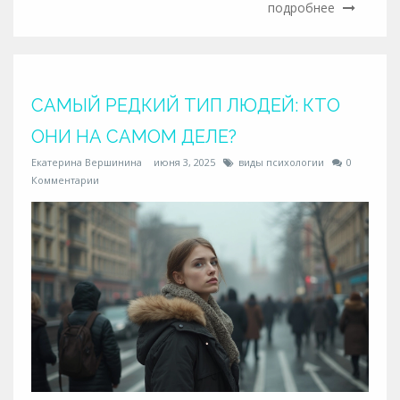
подробнее
стоит задавать самому психологу. Примеры из жизни
и практические советы помогут чувствовать себя
увереннее на сессии. Всё, чтобы визит принёс
реальную пользу.
САМЫЙ РЕДКИЙ ТИП ЛЮДЕЙ: КТО
ОНИ НА САМОМ ДЕЛЕ?
Екатерина Вершинина
июня 3, 2025
виды психологии
0
Комментарии