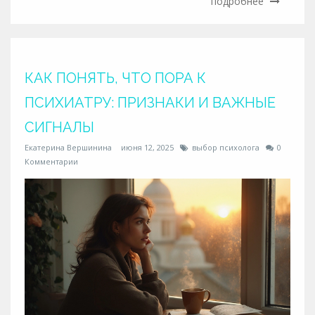
подробнее
Обсудим шаги, которые сделают первую встречу
действительно полезной. Вы узнаете простые
приёмы, которые легко внедрить перед походом к
специалисту. Поделюсь советами без сложной теории
— только конкретика.
КАК ПОНЯТЬ, ЧТО ПОРА К
ПСИХИАТРУ: ПРИЗНАКИ И ВАЖНЫЕ
СИГНАЛЫ
Екатерина Вершинина
июня 12, 2025
выбор психолога
0
Комментарии