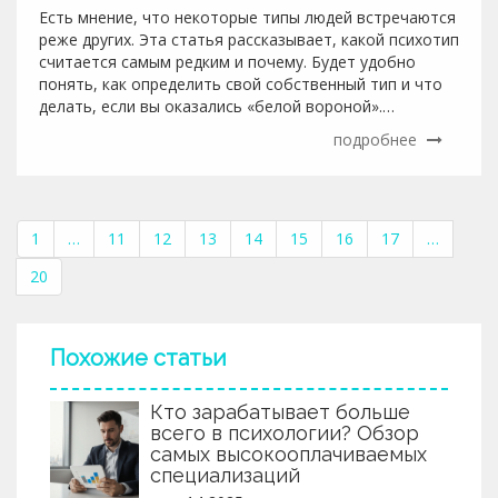
Есть мнение, что некоторые типы людей встречаются
реже других. Эта статья рассказывает, какой психотип
считается самым редким и почему. Будет удобно
понять, как определить свой собственный тип и что
делать, если вы оказались «белой вороной».
Разбираемся на реальных примерах и даём советы
подробнее
для общения и саморазвития. Всё просто и без
сложной терминологии.
1
…
11
12
13
14
15
16
17
…
20
Похожие статьи
Кто зарабатывает больше
всего в психологии? Обзор
самых высокооплачиваемых
специализаций