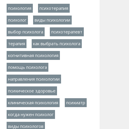
психология
психотерапия
психолог
виды психологии
выбор психолога
психотерапевт
терапия
как выбрать психолога
когнитивная психология
помощь психолога
направления психологии
психическое здоровье
клиническая психология
психиатр
когда нужен психолог
виды психологов