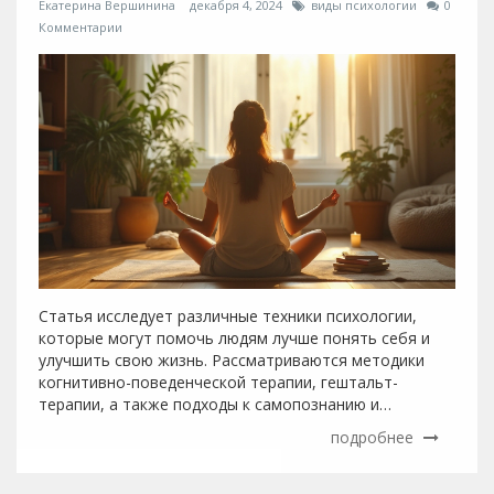
Екатерина Вершинина
декабря 4, 2024
виды психологии
0
Комментарии
Статья исследует различные техники психологии,
которые могут помочь людям лучше понять себя и
улучшить свою жизнь. Рассматриваются методики
когнитивно-поведенческой терапии, гештальт-
терапии, а также подходы к самопознанию и
медитации. Психологические техники помогают не
подробнее
только в терапии, но и в повседневной жизни для
уменьшения стресса и улучшения отношений.
Основное внимание уделяется практическим советам