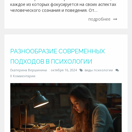
каждое из которых фокусируется на своих аспектах
человеческого сознания и поведения. От
классического психоанализа до современных
подробнее
подходов, таких как когнитивно-поведенческая
терапия и позитивная психология, психология
охватывает широкий спектр тем. В этой статье мы
обсудим основные направления психологии и их
уникальные характеристики.
РАЗНООБРАЗИЕ СОВРЕМЕННЫХ
ПОДХОДОВ В ПСИХОЛОГИИ
Екатерина Вершинина
октября 16, 2024
виды психологии
0 Комментарии