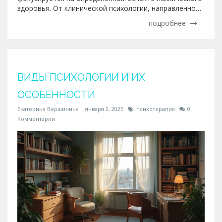
здоровья. От клинической психологии, направленной
на помощь людям с серьёзными психологическими
подробнее
проблемами, до социальной психологии, исследующей
взаимодействие между людьми. Также есть
когнитивная психология, изучающая процессы
восприятия и мышления, и многих интересных других.
ВИДЫ ПСИХОЛОГИИ И ИХ
ОСОБЕННОСТИ
Екатерина Вершинина
января 2, 2025
психотерапия
0
Комментарии