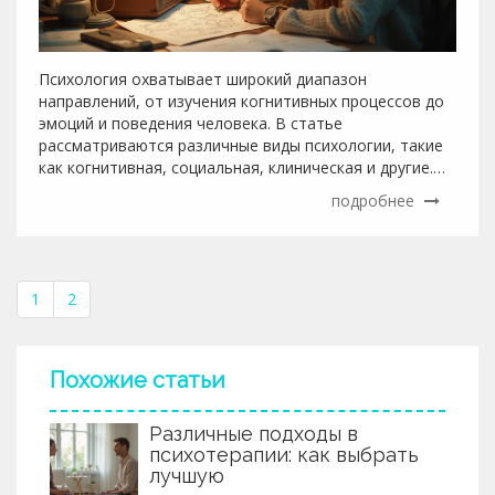
Психология охватывает широкий диапазон
направлений, от изучения когнитивных процессов до
эмоций и поведения человека. В статье
рассматриваются различные виды психологии, такие
как когнитивная, социальная, клиническая и другие.
Освещаются их уникальные особенности и области
подробнее
применения в повседневной жизни и
профессиональной практике. Приводятся полезные
советы для выбора подходящего направления в
изучении психологии. Статья предназначена как для
1
2
студентов, так и для людей, интересующихся
психологией в личных целях.
Похожие статьи
Различные подходы в
психотерапии: как выбрать
лучшую