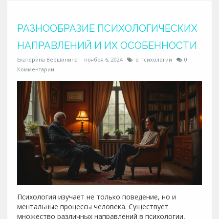
по применению этих техник. В статье обсуждаются
примеры из реальной жизни для лучшего понимания
РАЗНООБРАЗИЕ ПСИХОЛОГИЧЕСКИХ
их эффективности.
НАПРАВЛЕНИЙ И ИХ ОСОБЕННОСТИ
Екатерина Вершинина
ноября 6, 2024
о психологии
0
Комментарии
Психология изучает не только поведение, но и
ментальные процессы человека. Существует
множество различных направлений в психологии,