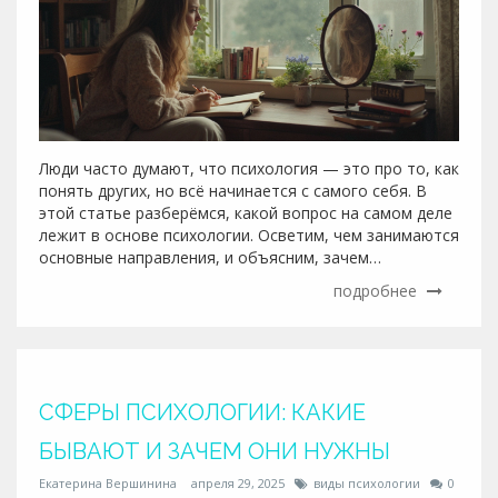
Люди часто думают, что психология — это про то, как
понять других, но всё начинается с самого себя. В
этой статье разберёмся, какой вопрос на самом деле
лежит в основе психологии. Осветим, чем занимаются
основные направления, и объясним, зачем
современному человеку умение честно заглянуть
подробнее
внутрь себя. Поговорим о популярных ошибках и
простых способах честно отвечать себе на важные
вопросы.
СФЕРЫ ПСИХОЛОГИИ: КАКИЕ
БЫВАЮТ И ЗАЧЕМ ОНИ НУЖНЫ
Екатерина Вершинина
апреля 29, 2025
виды психологии
0