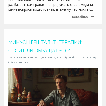
разбирает, как правильно продумать свои ожидания,
какие вопросы подготовить, и почему честность с
собой помогает быстрее разобраться в проблемах.
подробнее
Обсудим шаги, которые сделают первую встречу
действительно полезной. Вы узнаете простые
приёмы, которые легко внедрить перед походом к
специалисту. Поделюсь советами без сложной теории
— только конкретика.
МИНУСЫ ГЕШТАЛЬТ-ТЕРАПИИ:
СТОИТ ЛИ ОБРАЩАТЬСЯ?
Екатерина Вершинина
февраля 18, 2025
выбор психолога
0 Комментарии