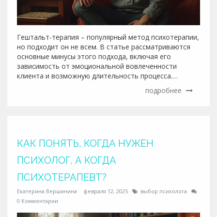
Гештальт-терапия – популярный метод психотерапии,
но подходит он не всем. В статье рассматриваются
основные минусы этого подхода, включая его
зависимость от эмоциональной вовлеченности
клиента и возможную длительность процесса.
Читатели узнают о сложностях поиска хорошего
подробнее
гештальт-терапевта и когда стоит задуматься о
других методах психотерапии. Более того,
обсуждаются ситуации, в которых этот подход может
оказаться недостаточно эффективным.
КАК ПОНЯТЬ, КОГДА НУЖЕН
ПСИХОЛОГ, А КОГДА
ПСИХОТЕРАПЕВТ?
Екатерина Вершинина
февраля 12, 2025
выбор психолога
0 Комментарии