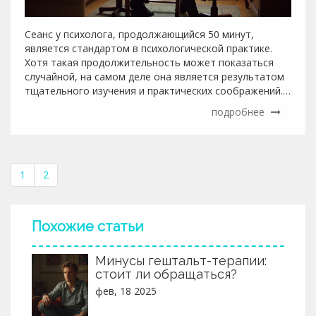
Сеанс у психолога, продолжающийся 50 минут,
является стандартом в психологической практике.
Хотя такая продолжительность может показаться
случайной, на самом деле она является результатом
тщательного изучения и практических соображений.
В статье рассматриваются причины выбора именно
подробнее
такого времени, его преимущества и возможные
недостатки. Также даются советы, как сделать сеанс
максимально продуктивным для клиента и помогает
лучше понять ритм и структуру работы психологов.
1
2
Похожие статьи
Минусы гештальт-терапии:
стоит ли обращаться?
фев, 18 2025