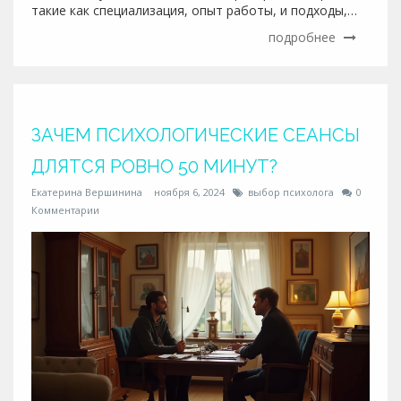
такие как специализация, опыт работы, и подходы,
используемые в терапии. Знание этих факторов
подробнее
поможет вам найти профессионала, который сможет
эффективно помочь в решении ваших проблем. Наша
цель — подсказать, на что ориентироваться, чтобы
сделать осознанный выбор.
ЗАЧЕМ ПСИХОЛОГИЧЕСКИЕ СЕАНСЫ
ДЛЯТСЯ РОВНО 50 МИНУТ?
Екатерина Вершинина
ноября 6, 2024
выбор психолога
0
Комментарии