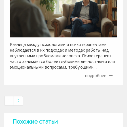
Разница между психологами и психотерапевтами
наблюдается в их подходах и методах работы над
внутренними проблемами человека. Психотерапевт
часто занимается более глубокими личностными или
эмоциональными вопросами, требующими
специализированного вмешательства. В случае, когда
подробнее
проблемы проявляются в виде тревожности,
депрессии или стрессовых расстройств, может
потребоваться помощь именно психотерапевта. В
данной статье мы рассмотрим, как определить, когда
1
2
нужна консультация психотерапевта, а не психолога,
и какие признаки указывают на необходимость этого.
Похожие статьи