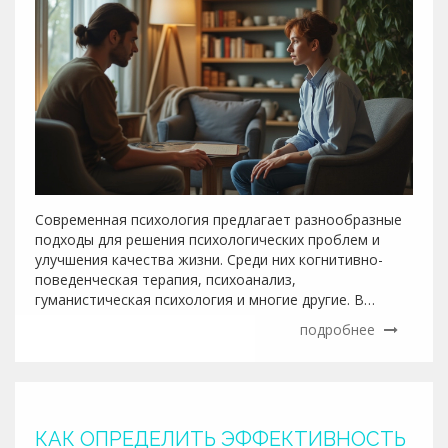
Современная психология предлагает разнообразные
подходы для решения психологических проблем и
улучшения качества жизни. Среди них когнитивно-
поведенческая терапия, психоанализ,
гуманистическая психология и многие другие. В
статье рассматриваются основные методы и их
подробнее
особенности, приводятся советы по выбору подхода,
подходящего именно вам. Узнайте, какие методы
наиболее популярны в России, и как они помогают
людям восстанавливать равновесие в жизни и
находить внутренние ресурсы.
КАК ОПРЕДЕЛИТЬ ЭФФЕКТИВНОСТЬ